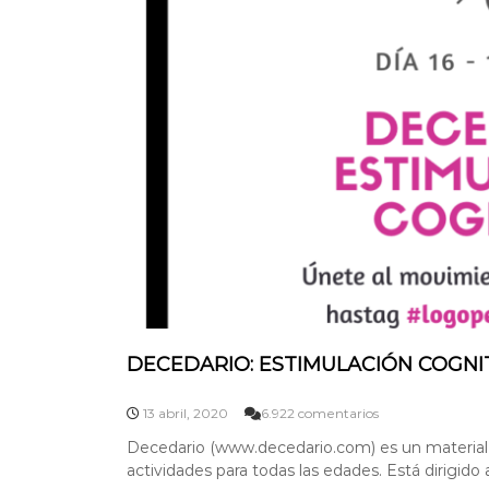
O
O
R
!
E
S
M
U
S
C
U
L
A
R
E
S
E
N
L
O
DECEDARIO: ESTIMULACIÓN COGNI
G
O
P
e
13 abril, 2020
6.922 comentarios
E
n
D
Decedario (www.decedario.com) es un material d
D
I
actividades para todas las edades. Está dirigido a
E
A