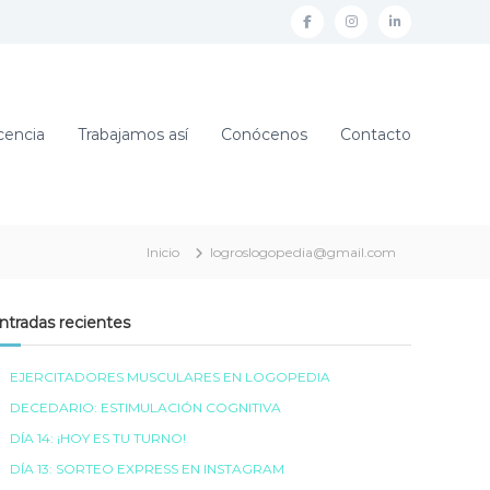
f
i
L
a
n
i
c
s
n
e
t
k
encia
Trabajamos así
Conócenos
Contacto
b
a
e
o
g
d
o
r
i
k
a
n
Inicio
logroslogopedia@gmail.com
m
ntradas recientes
EJERCITADORES MUSCULARES EN LOGOPEDIA
DECEDARIO: ESTIMULACIÓN COGNITIVA
DÍA 14: ¡HOY ES TU TURNO!
DÍA 13: SORTEO EXPRESS EN INSTAGRAM