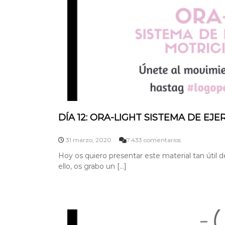
P
R
E
S
S
E
N
I
N
S
T
A
G
DÍA 12: ORA-LIGHT SISTEMA DE EJ
R
A
M
e
31 marzo, 2020
7.433 comentarios
n
Hoy os quiero presentar este material tan útil 
D
ello, os grabo un […]
Í
A
1
2
:
O
R