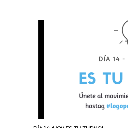
C
E
D
A
R
I
O
:
E
S
T
I
M
U
L
A
C
I
Ó
N
C
O
G
N
I