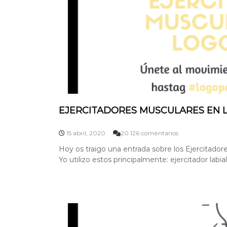
n
V
a
l
l
a
d
o
l
i
d
EJERCITADORES MUSCULARES EN 
,
¡
e
15 abril, 2020
20.126 comentarios
L
n
Hoy os traigo una entrada sobre los Ejercitado
O
E
Yo utilizo estos principalmente: ejercitador labial
G
J
E
R
R
É
C
M
I
O
T
S
A
L
D