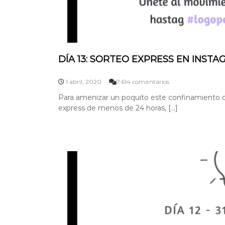
DÍA 13: SORTEO EXPRESS EN INST
e
1 abril, 2020
7.614 comentarios
n
Para amenizar un poquito este confinamiento 
D
express de menos de 24 horas, […]
Í
A
1
3
:
S
O
R
T
E
O
E
X